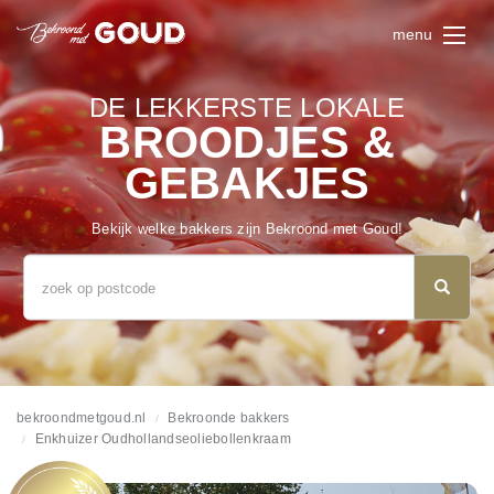
menu
DE LEKKERSTE LOKALE
BROODJES &
GEBAKJES
Bekijk welke bakkers zijn Bekroond met Goud!
bekroondmetgoud.nl
Bekroonde bakkers
Enkhuizer Oudhollandseoliebollenkraam