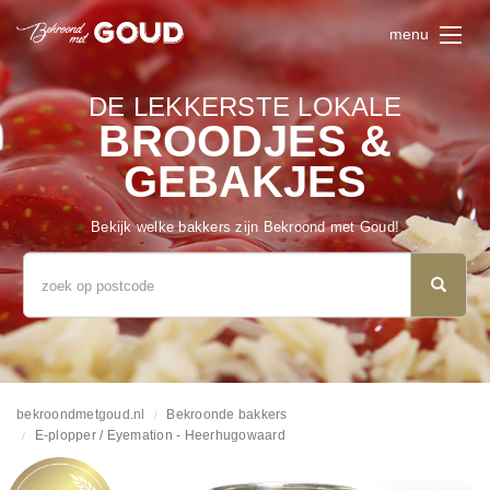
menu
DE LEKKERSTE LOKALE
BROODJES &
GEBAKJES
Bekijk welke bakkers zijn Bekroond met Goud!
bekroondmetgoud.nl
Bekroonde bakkers
E-plopper / Eyemation - Heerhugowaard