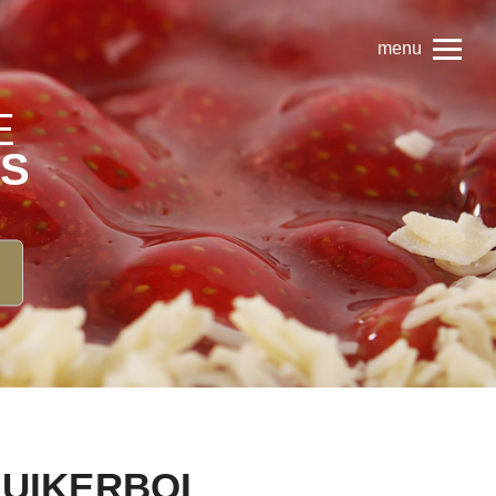
menu
E
ES
SUIKERBOL