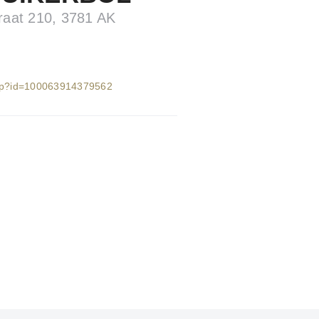
raat 210, 3781 AK
php?id=100063914379562