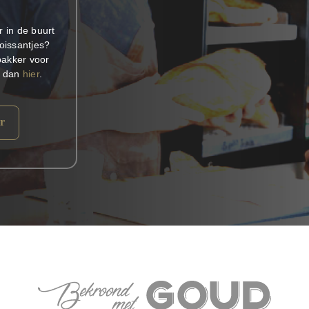
 in de buurt
oissantjes?
bakker voor
k dan
hier
.
r