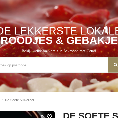
DE LEKKERSTE LOKAL
ROODJES & GEBAKJ
Bekijk welke bakkers zijn Bekroond met Goud!
De Soete Suikerbol
DE SOETE 
0