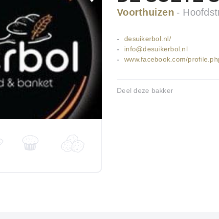
Voorthuizen
Hoofdst
desuikerbol.nl/
info@desuikerbol.nl
www.facebook.com/profile.
Deel deze bakker