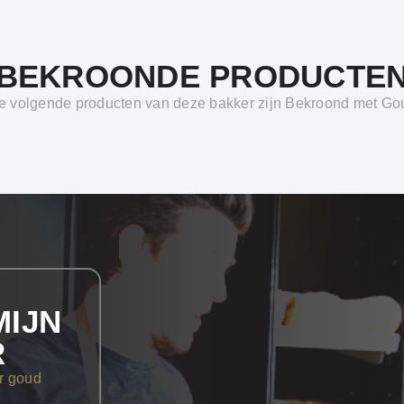
BEKROONDE PRODUCTE
e volgende producten van deze bakker zijn Bekroond met Go
IJN
R
or goud