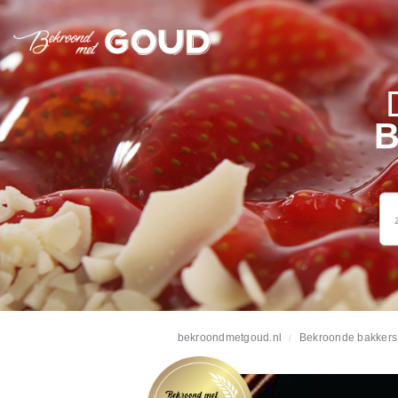
B
bekroondmetgoud.nl
Bekroonde bakkers