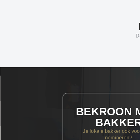
D
BEKROON M
BAKKE
Je lokale bakker ook vo
nomineren?